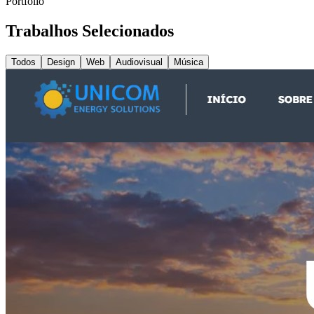
Portfólio
Trabalhos Selecionados
Todos
Design
Web
Audiovisual
Música