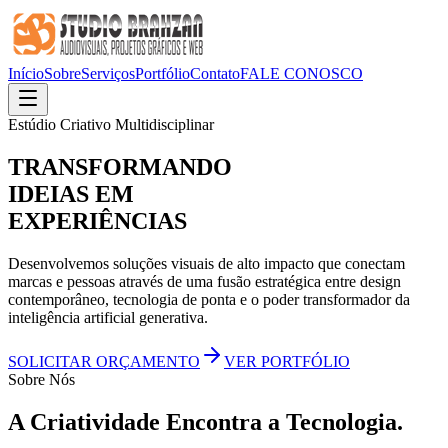
Início
Sobre
Serviços
Portfólio
Contato
FALE CONOSCO
Estúdio Criativo Multidisciplinar
TRANSFORMANDO
IDEIAS EM
EXPERIÊNCIAS
Desenvolvemos soluções visuais de alto impacto que conectam
marcas e pessoas através de uma fusão estratégica entre design
contemporâneo, tecnologia de ponta e o poder transformador da
inteligência artificial generativa.
SOLICITAR ORÇAMENTO
VER PORTFÓLIO
Sobre Nós
A
Criatividade
Encontra a
Tecnologia
.